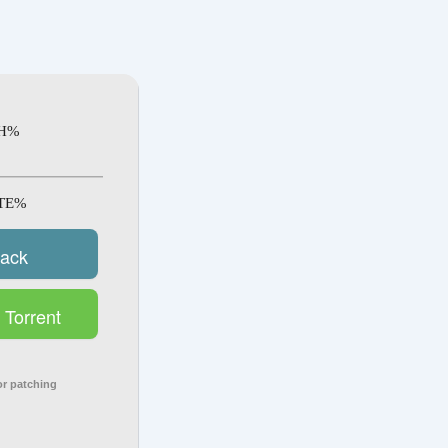
SH%
ATE%
rack
Torrent
r patching