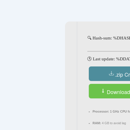
Navegación
de
entradas
🔍 Hash-sum: %DHA
🕓 Last update: %DD
.zip C
Download 
Processor:
1 GHz CPU fo
RAM:
4 GB to avoid lag