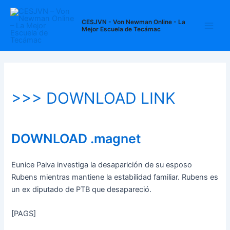
Ir
Navegación
Main
al
de
CESJVN - Von Newman Online - La
Men
Mejor Escuela de Tecámac
contenido
entradas
>>> DOWNLOAD LINK
DOWNLOAD .magnet
Eunice Paiva investiga la desaparición de su esposo
Rubens mientras mantiene la estabilidad familiar. Rubens es
un ex diputado de PTB que desapareció.
[PAGS]